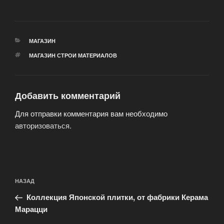
РУБРИКИ
МАГАЗИН
МЕТКИ
МАГАЗИН СТРОИ МАТЕРИАЛОВ
Добавить комментарий
Для отправки комментария вам необходимо
авторизоваться
.
Навигация
Предыдущая
НАЗАД
по
запись:
записям
Коллекция Японской плитки, от фабрики Керама
Марацци