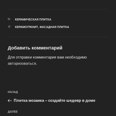
РУБРИКИ
КЕРАМИЧЕСКАЯ ПЛИТКА
МЕТКИ
КЕРАМОГРАНИТ
,
ФАСАДНАЯ ПЛИТКА
Добавить комментарий
Для отправки комментария вам необходимо
авторизоваться
.
Навигация
Предыдущая
НАЗАД
по
запись:
записям
Плитка мозаика – создайте шедевр в доме
Следующая
ДАЛЕЕ